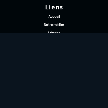
Liens
Accueil
Notre métier
L’équipe
Actualités
Contact
Copyright 2021 bmv économie. Tous droits
réservés. Made by
FINE