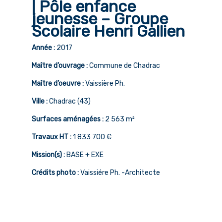
| Pôle enfance
jeunesse – Groupe
Scolaire Henri Gallien
Accueil
Année :
2017
Notre métier
Maître d’ouvrage :
Commune de Chadrac
L’équipe
Maître d’oeuvre :
Vaissière Ph.
Références
Ville :
Chadrac (43)
Surfaces aménagées :
2 563 m²
Qualité
Travaux HT :
1 833 700 €
Actualités
Mission(s) :
BASE + EXE
Contact
Crédits photo :
Vaissiére Ph. -Architecte