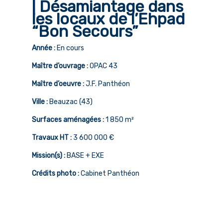
| Désamiantage dans
les locaux de l’Ehpad
“Bon Secours”
Accueil
Année :
En cours
Notre métier
Maître d’ouvrage :
OPAC 43
L’équipe
Maître d’oeuvre :
J.F. Panthéon
Références
Ville :
Beauzac (43)
Surfaces aménagées :
1 850 m²
Qualité
Travaux HT :
3 600 000 €
Actualités
Mission(s) :
BASE + EXE
Contact
Crédits photo :
Cabinet Panthéon