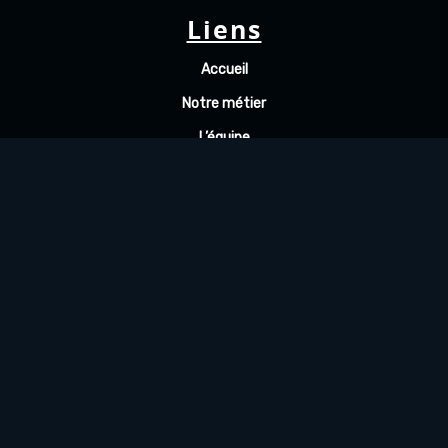
Liens
Accueil
Notre métier
L’équipe
Actualités
Contact
Copyright 2021 bmv économie. Tous droits
réservés. Made by
FINE