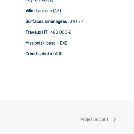
Puy-en-Velay)
Ville :
Lantriac (43)
Surfaces aménagées :
310 m²
Travaux HT :
480 000 €
Mission(s) :
base + EXE
Crédits photo :
ADF
Projet Suivant